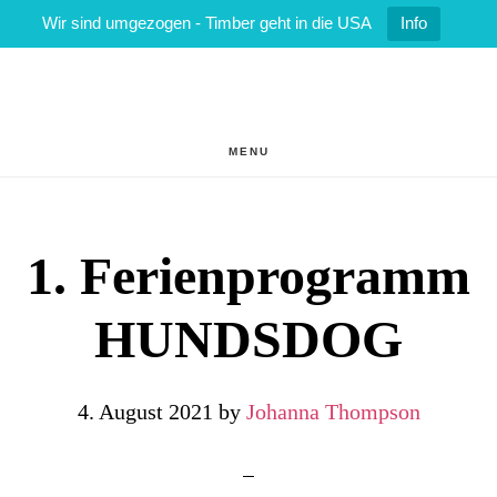
Wir sind umgezogen - Timber geht in die USA
Info
Zum
Zur
Inhalt
Fußzeile
springen
springen
MENU
1. Ferienprogramm
HUNDSDOG
4. August 2021
by
Johanna Thompson