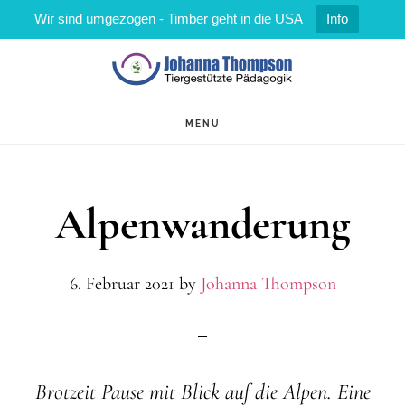
Wir sind umgezogen - Timber geht in die USA
Info
Zum
Zur
Inhalt
Fußzeile
springen
springen
MENU
Alpenwanderung
6. Februar 2021
by
Johanna Thompson
Brotzeit Pause mit Blick auf die Alpen. Eine