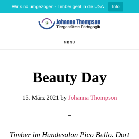
Wir sind umgezogen - Timber geht in die USA
Info
Zum
Zur
Inhalt
Fußzeile
springen
springen
MENU
Beauty Day
15. März 2021
by
Johanna Thompson
Timber im Hundesalon Pico Bello. Dort