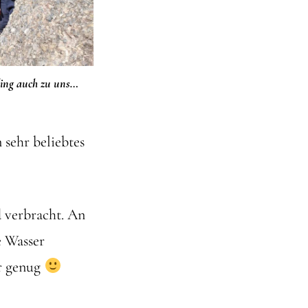
ling auch zu uns…
sehr beliebtes
 verbracht. An
e Wasser
är genug