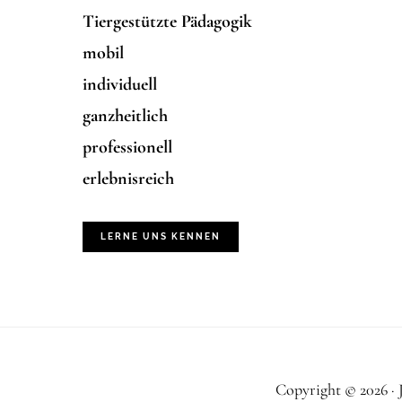
Tiergestützte Pädagogik
mobil
individuell
ganzheitlich
professionell
erlebnisreich
LERNE UNS KENNEN
Copyright © 2026 ·