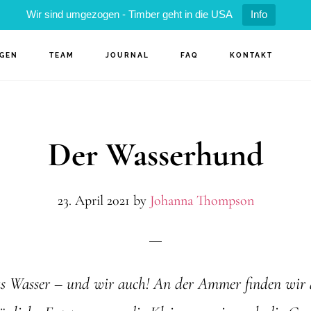
Wir sind umgezogen - Timber geht in die USA
Info
NGEN
TEAM
JOURNAL
FAQ
KONTAKT
Der Wasserhund
23. April 2021
by
Johanna Thompson
as Wasser – und wir auch! An der Ammer finden wir a