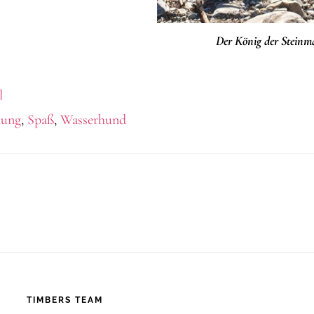
Der König der Stein
l
lung
,
Spaß
,
Wasserhund
TIMBERS TEAM