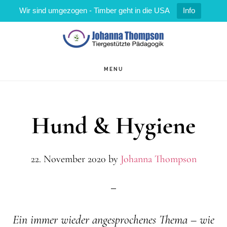
Wir sind umgezogen - Timber geht in die USA
Info
Zum
Zur
Inhalt
Fußzeile
springen
springen
MENU
Hund & Hygiene
22. November 2020
by
Johanna Thompson
Ein immer wieder angesprochenes Thema – wie