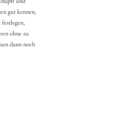
knüpft und
sen gut kennen,
festlegen,
eren ohne zu
nzen dann noch