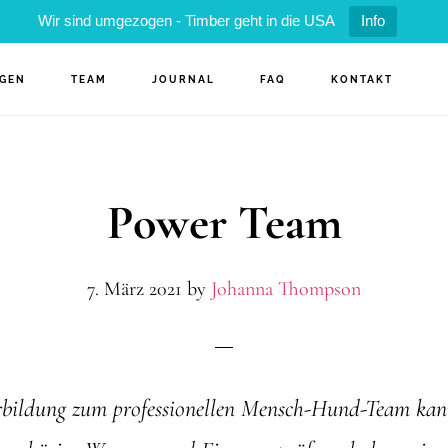
Wir sind umgezogen - Timber geht in die USA
Info
NGEN
TEAM
JOURNAL
FAQ
KONTAKT
Power Team
7. März 2021
by
Johanna Thompson
rbildung zum professionellen Mensch-Hund-Team kan