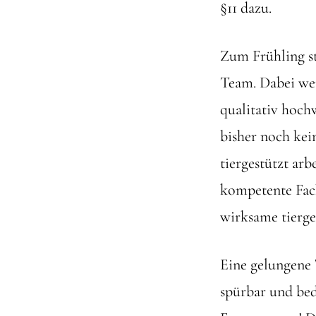
§11 dazu.
Zum Frühling s
Team. Dabei wer
qualitativ hoch
bisher noch kei
tiergestützt arb
kompetente Fach
wirksame tierges
Eine gelungene T
spürbar und be