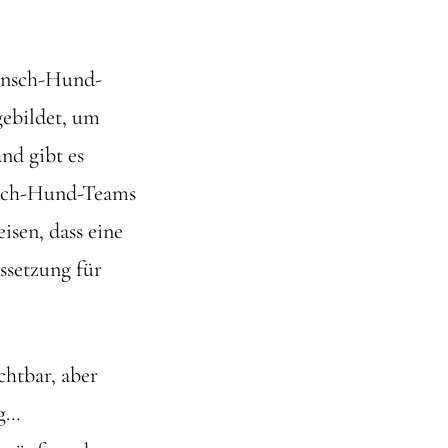
Mensch-Hund-
gebildet, um
nd gibt es
ensch-Hund-Teams
isen, dass eine
ssetzung für
chtbar, aber
ng…