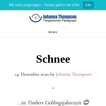
Wir sind umgezogen - Timber geht in die USA
Info
Zum
Zur
Inhalt
Fußzeile
springen
springen
MENU
Schnee
14. Dezember 2020
by
Johanna Thompson
…ist Timbers Lieblingsjahreszeit 😊