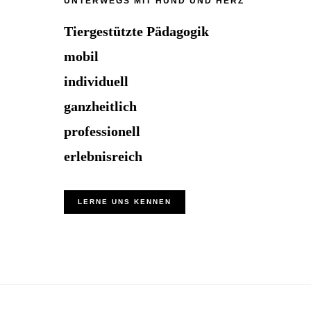
UNTERWEGS MIT HUND UND HERZ
Tiergestützte Pädagogik
mobil
individuell
ganzheitlich
professionell
erlebnisreich
LERNE UNS KENNEN