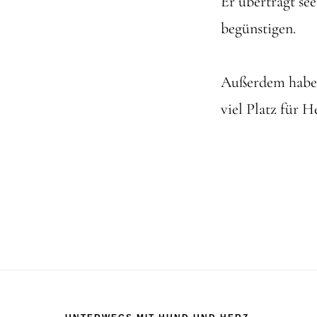
Er überträgt se
begünstigen.
Außerdem haben
viel Platz für 
Footer