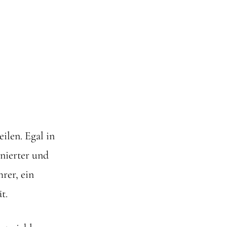
ilen. Egal in
onierter und
rer, ein
t.