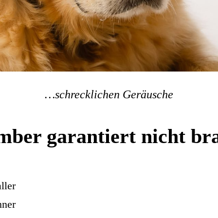
…schrecklichen Geräusche
ber garantiert nicht br
ller
nner