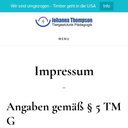
Wir sind umgezogen - Timber geht in die USA
Info
Zum
Zur
Inhalt
Fußzeile
springen
springen
MENU
Impressum
Angaben gemäß § 5 TM
G