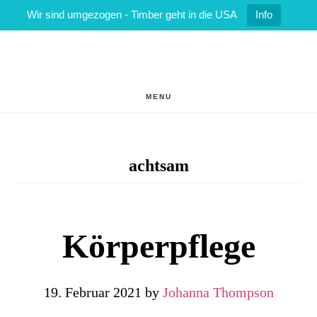
Wir sind umgezogen - Timber geht in die USA
Info
Zum
Zur
Inhalt
Fußzeile
springen
springen
MENU
achtsam
Körperpflege
19. Februar 2021
by
Johanna Thompson