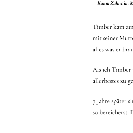
Kaum Zähne im Mau
Timber kam am 2
mit seiner Mutt
alles was er bra
Als ich Timber 
allerbestes zu g
7 Jahre später 
so bereicherst.
D