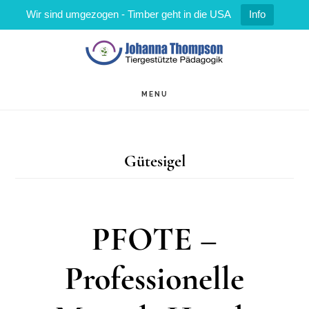
Wir sind umgezogen - Timber geht in die USA
Info
Zum
Zur
Inhalt
Fußzeile
springen
springen
MENU
Gütesigel
PFOTE –
Professionelle