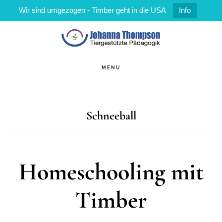
Wir sind umgezogen - Timber geht in die USA
Info
Zum
Zur
Inhalt
Fußzeile
springen
springen
MENU
Schneeball
Homeschooling mit
Timber