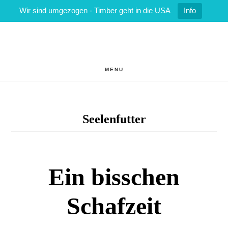
Wir sind umgezogen - Timber geht in die USA
Info
Zum
Zur
Inhalt
Fußzeile
springen
springen
MENU
Seelenfutter
Ein bisschen
Schafzeit