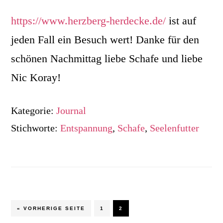
https://www.herzberg-herdecke.de/
ist auf
jeden Fall ein Besuch wert! Danke für den
schönen Nachmittag liebe Schafe und liebe
Nic Koray!
Kategorie:
Journal
Stichworte:
Entspannung
,
Schafe
,
Seelenfutter
AUFRUFEN
SEITE
SEITE
« VORHERIGE SEITE
1
2