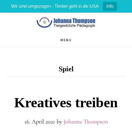
Wir sind umgezogen - Timber geht in die USA
Info
Zum
Zur
Inhalt
Fußzeile
springen
springen
MENU
Spiel
Kreatives treiben
16. April 2021
by
Johanna Thompson