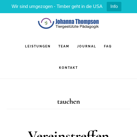
Wir sind umgezogen - Timber geht in die USA
Info
Zum
Zur
Inhalt
Fußzeile
springen
springen
LEISTUNGEN
TEAM
JOURNAL
FAQ
KONTAKT
tauchen
Vereinstreffen