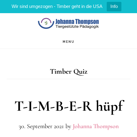
Wir sind umgezogen - Timber geht in die USA
Info
Zum
Zur
Inhalt
Fußzeile
springen
springen
MENU
Timber Quiz
T-I-M-B-E-R hüpf
30. September 2021
by
Johanna Thompson