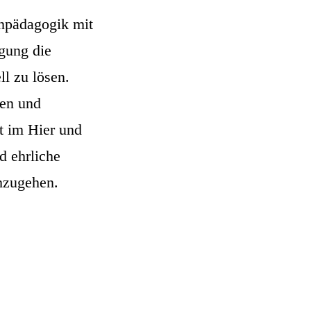
anpädagogik mit
gung die
l zu lösen.
gen und
t im Hier und
d ehrliche
chzugehen.