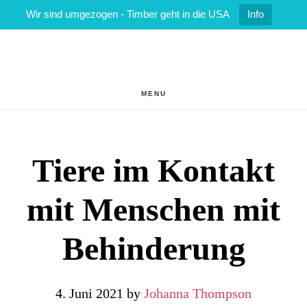
Wir sind umgezogen - Timber geht in die USA
Info
Zum
Zur
Inhalt
Fußzeile
springen
springen
MENU
Tiere im Kontakt
mit Menschen mit
Behinderung
4. Juni 2021
by
Johanna Thompson