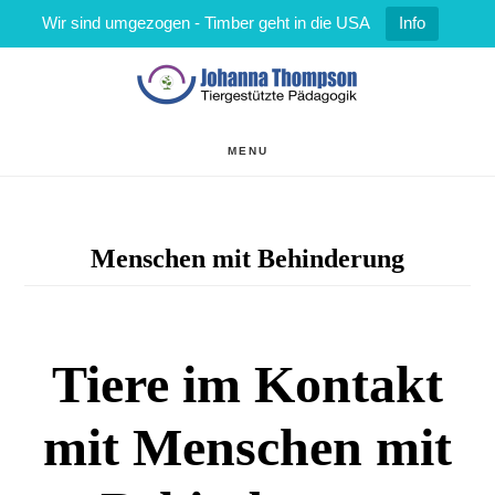
Wir sind umgezogen - Timber geht in die USA
Info
Zum
Zur
Inhalt
Fußzeile
springen
springen
MENU
Menschen mit Behinderung
Tiere im Kontakt
mit Menschen mit