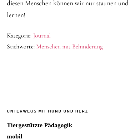
diesen Menschen können wir nur staunen und
lernen!
Kategorie:
Journal
Stichworte:
Menschen mit Behinderung
Footer
UNTERWEGS MIT HUND UND HERZ
Tiergestützte Pädagogik
mobil