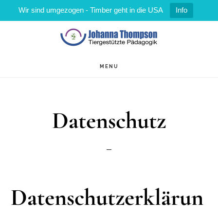
Wir sind umgezogen - Timber geht in die USA
Info
Zum
Zur
Inhalt
Fußzeile
springen
springen
MENU
Datenschutz
Datenschutzerklärun