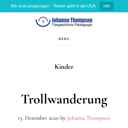
Wir sind umgezogen - Timber geht in die USA
Info
Zum
Zur
Inhalt
Fußzeile
springen
springen
MENU
Kinder
Troll­wanderung
13. Dezember 2020
by
Johanna Thompson