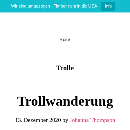
Wir sind umgezogen - Timber geht in die USA
Info
Zum
Zur
Inhalt
Fußzeile
springen
springen
MENU
Trolle
Troll­wanderung
13. Dezember 2020
by
Johanna Thompson