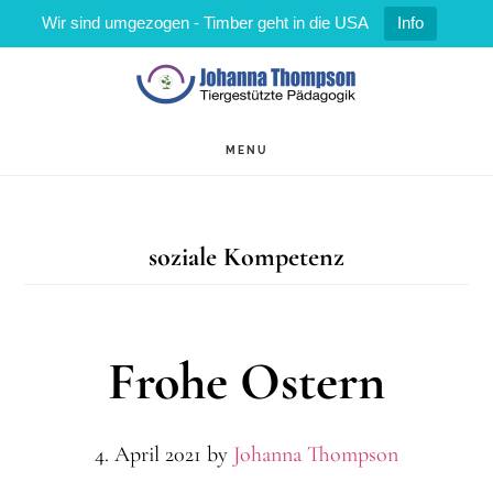
Wir sind umgezogen - Timber geht in die USA
Info
Zum
Zur
Inhalt
Fußzeile
springen
springen
MENU
soziale Kompetenz
Frohe Ostern
4. April 2021
by
Johanna Thompson