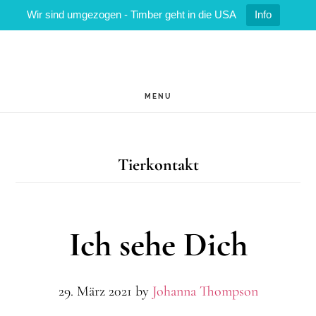
Wir sind umgezogen - Timber geht in die USA
Info
Zum
Zur
Inhalt
Fußzeile
springen
springen
MENU
Tierkontakt
Ich sehe Dich
29. März 2021
by
Johanna Thompson