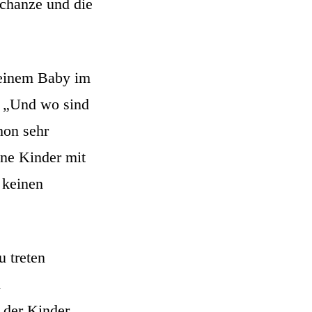
schanze und die
 einem Baby im
e: „Und wo sind
hon sehr
ne Kinder mit
 keinen
 treten
n
 der Kinder