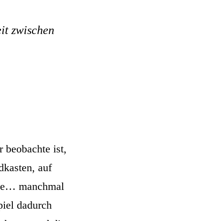
it zwischen
 beobachte ist,
dkasten, auf
Nähe… manchmal
piel dadurch